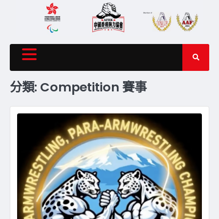
Skip
to
content
分類:
Competition 賽事