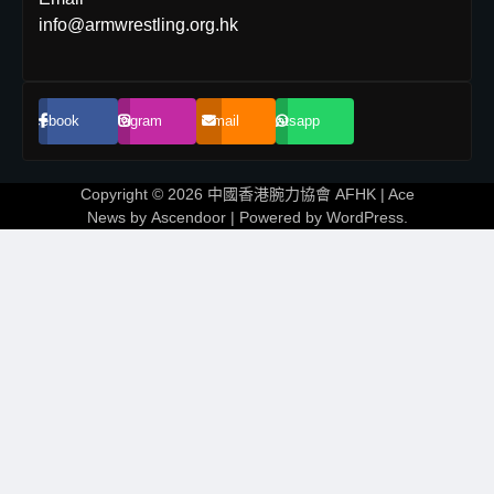
info@armwrestling.org.hk
Facebook
Instagram
Email
Whatsapp
Copyright © 2026
中國香港腕力協會 AFHK
| Ace
News by
Ascendoor
| Powered by
WordPress
.