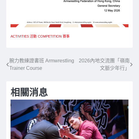
ACTIVITIES 活動
COMPETITION 賽事
文
腕力教練證書班 Armwrestling
2026內地交流團「嶺南
Trainer Course
文脈少年行」
章
導
相關消息
覽