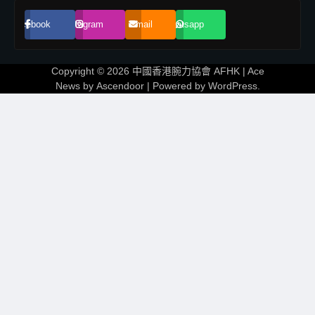
Facebook
Instagram
Email
Whatsapp
Copyright © 2026
中國香港腕力協會 AFHK
| Ace
News by
Ascendoor
| Powered by
WordPress
.