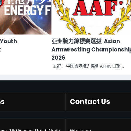
outh
亞洲腕⼒錦標賽選拔 Asian
t
Armwrestling Championshi
2026
主辦： 中國香港腕⼒協會 AFHK ⽇期…
ss
Contact Us
ower, 180 Electric Road, North
Whatsapp