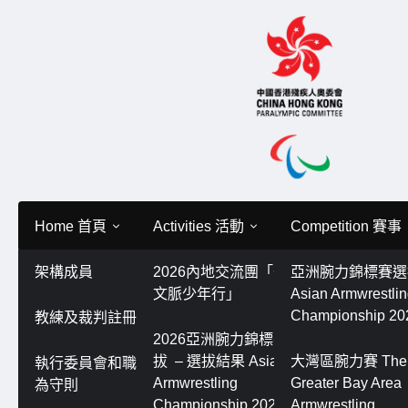
Skip
to
content
Home 首頁
Activities 活動
Competition 賽事
架構成員
2026內地交流團「嶺南
亞洲腕⼒錦標賽
Home 首頁
南區腕⼒（拗⼿瓜）共融邀請賽同樂⽇ Armwrestli
文脈少年行」
Asian Armwrestli
南區腕⼒（拗⼿瓜）共融邀請賽同
Championship 20
教練及裁判註冊制度
2026亞洲腕⼒錦標賽選
Open & Funday
拔 – 選拔結果 Asian
大灣區腕力賽 The
執行委員會和職員的行
Armwrestling
Greater Bay Area
為守則
29/11/2024
腕力小編
Championship 2026 –
Armwrestling