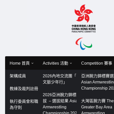
Skip
to
content
Home 首頁
Activities 活動
Competition 賽事
架構成員
2026內地交流團「嶺南
亞洲腕⼒錦標賽
Home 首頁
2025 Armwrestling Annual Ranking To
文脈少年行」
Asian Armwrestli
2025 Armwrestling Ann
Championship 20
教練及裁判註冊制度
2026亞洲腕⼒錦標賽選
力年度排名賽
拔 – 選拔結果 Asian
大灣區腕力賽 The
執行委員會和職員的行
Armwrestling
Greater Bay Area
為守則
29/12/2024
腕力小編
Championship 2026 –
Armwrestling