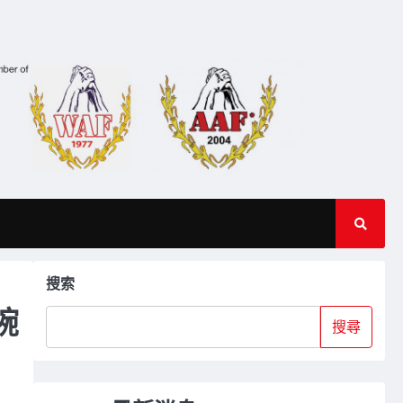
搜索
 腕
搜尋